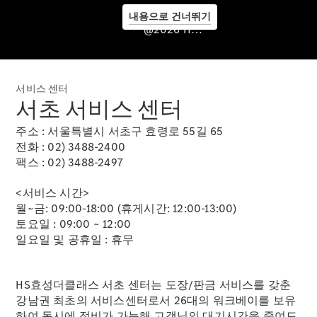
내용으로 건너뛰기
서비스센
@2026 HS효성더클래스
터 & 서비
스 프로그
램
서비스 센터
서초 서비스 센터
주소 : 서울특별시 서초구 효령로 55길 65
전화 : 02) 3488-2400
팩스 : 02) 3488-2497
<서비스 시간>
월~금: 09:00-18:00 (휴게시간: 12:00-13:00)
토요일 : 09:00 ~ 12:00
일요일 및 공휴일 : 휴무
서비스 소
개
HS효성더클래스 서초 센터는 도장/판금 서비스를 갖춘
서비스센
강남권 최초의 서비스센터로서 26대의 워크베이를 보유
터 안내
하여 동시에 정비가 가능해 고객님의 대기시간을 줄여드