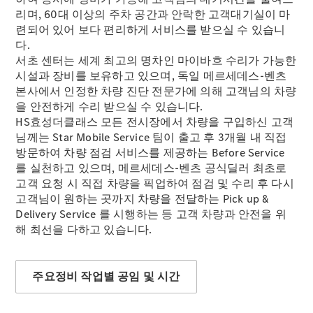
ISP 서비
리며, 60대 이상의 주차 공간과 안락한 고객대기실이 마
스 상품
련되어 있어 보다 편리하게 서비스를 받으실 수 있습니
Warranty
다.
서비스 상
서초 센터는 세계 최고의 명차인 마이바흐 수리가 가능한
품
시설과 장비를 보유하고 있으며, 독일 메르세데스-벤츠
효성 보증
본사에서 인정한 차량 진단 전문가에 의해 고객님의 차량
연장 프로
을 안전하게 수리 받으실 수 있습니다.
그램
HS효성더클래스 모든 전시장에서 차량을 구입하신 고객
사고차량
님께는 Star Mobile Service 팀이 출고 후 3개월 내 직접
프리미엄
방문하여 차량 점검 서비스를 제공하는 Before Service
케어 서비
를 실천하고 있으며, 메르세데스-벤츠 공식딜러 최초로
스
고객 요청 시 직접 차량을 픽업하여 점검 및 수리 후 다시
모빌리티
고객님이 원하는 곳까지 차량을 전달하는 Pick up &
솔루션
Delivery Service 를 시행하는 등 고객 차량과 안전을 위
Express
해 최선을 다하고 있습니다.
Service
My
Service
주요정비 작업별 공임 및 시간
메르세데
스-벤츠
순정부품