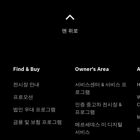
ISP 서비
스 상품
Warranty
서비스 상
품
효성 보증
연장 프로
그램
사고차량
프리미엄
케어 서비
스
모빌리티
솔루션
Express
Service
My
Service
메르세데
스-벤츠
순정부품