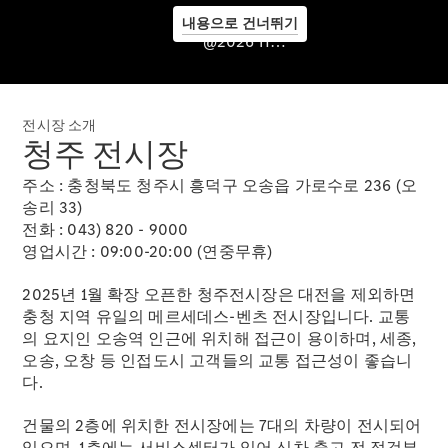
내용으로 건너뛰기
서비스센
@2026 HS효성더클래스
터 & 서비
스 프로그
램
전시장 소개
청주 전시장
주소 : 충청북도 청주시 흥덕구 오송읍 가로수로 236 (오
송리 33)
전화 : 043) 820 - 9000
영업시간 : 09:00-20:00 (연중무휴)
2025년 1월 확장 오픈한 청주전시장은 대전을 제외하면
충청 지역 유일의 메르세데스-벤츠 전시장입니다. 교통
의 요지인 오송역 인근에 위치해 접근이 용이하며, 세종,
오송, 오창 등 인접도시 고객들의 교통 접근성이 좋습니
서비스 소
다.
개
서비스센
건물의 2층에 위치한 전시장에는 7대의 차량이 전시되어
터 안내
있으며, 1층에는 서비스센터가 있어 신차 출고 전 점검부