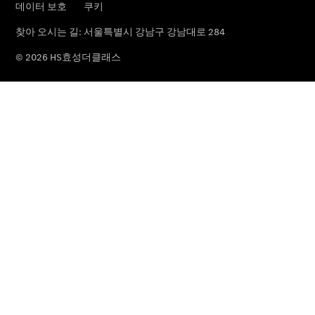
프로그램
Trade-in
Program
메르세데
스 미 디
지털 서비
스
메르세데
스 미
메르세데