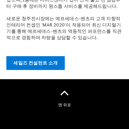
ISP 서비
터 구매 후 정비까지 원스톱 서비스를 제공해드립니다.
스 상품
Warranty
새로운 청주전시장에는 메르세데스-벤츠의 고객 지향적
서비스 상
인테리어 컨셉인 'MAR 2020'이 적용되어 최신 디지털기
품
기를 통해 메르세데스-벤츠의 역동적인 퍼포먼스를 직관
효성 보증
적으로 경험하며 차량을 상담할 수 있습니다.
연장 프로
그램
사고차량
프리미엄
세일즈 컨설턴트 소개
케어 서비
스
모빌리티
솔루션
Express
Service
My
Service
메르세데
스-벤츠
순정부품