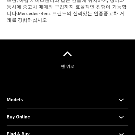
또한, 하남 서비스센터와 같은 건물에 위치하여, 정비와
ISP 서비
동시에 중고차 매매와 구입까지 효율적인 진행이 가능합
스 상품
니다.Mercedes-Benz 브랜드의 신뢰있는 인증중고차 거
Warranty
래를 경험하십시오
서비스 상
품
효성 보증
연장 프로
그램
사고차량
프리미엄
케어 서비
스
모빌리티
솔루션
Express
Service
My
Service
메르세데
스-벤츠
순정부품