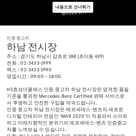
내용으로 건너뛰기
서비스센
@2026 HS효성더클래스
터 & 서비
스 프로그
램
인증 중고차
하남 전시장
주소 : 경기도 하남시 감초로 188 (초이동 619)
전화 : 02-3433-1999
팩스 : 02-3433-1990
영업시간 : 09:00 ~ 18:00
HS효성더클래스 인증 중고차 하남 전시장은 엄격한 품질
기준을 통과한 Mercedes-Benz Certified 판매 서비스로
서 투명하고 안전한 구입을 약속드립니다.
인증 중고차 하남 전시장은 메르세데스-벤츠의 새로운
서비스 소
디지털 인테리어 컨셉인 ‘MAR 2020’이 적용되어 스마트
개
하고 미래지향적인 분위기의 메르세데스-벤츠 인증중고
서비스센
차를 느껴보실 수 있습니다.
터 안내