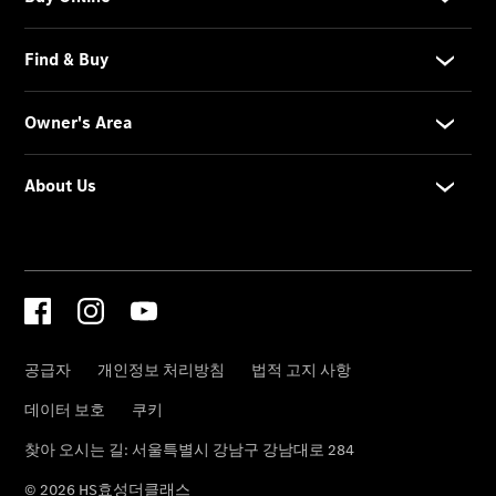
ISP 서비
스 상품
Warranty
서비스 상
품
효성 보증
연장 프로
그램
사고차량
프리미엄
케어 서비
스
모빌리티
솔루션
Express
Service
My
Service
메르세데
스-벤츠
순정부품