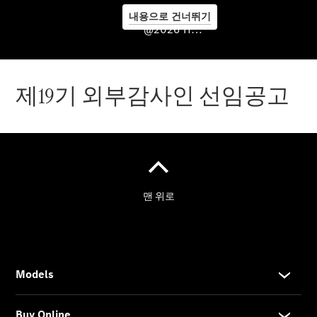
내용으로 건너뛰기
서비스센
@2026 HS효성더클래스
터 & 서비
스 프로그
램
제19기 외부감사인 선임공고
서비스 소
개
서비스센
터 안내