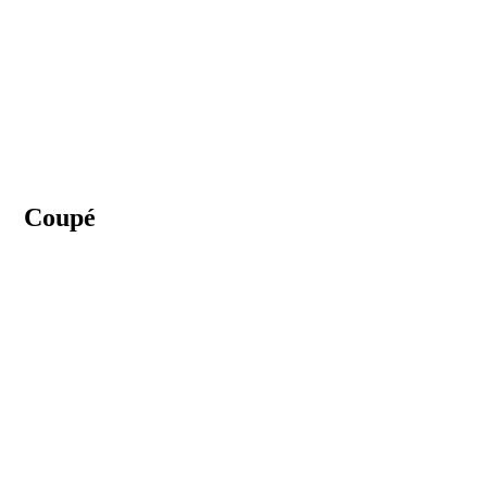
Coupé