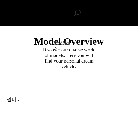
art, mode
내용으로 건너뛰기
et culture
She’s
Mercedes
Model Overview
Modèles
Discover our diverse world
of models: Here you will
find your personal dream
vehicle.
Tous les modèles
Nouveaux modèles
Modèles électriques
Modèles hybrides
필터 :
Berlines
Toutes